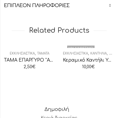
ΕΠΙΠΛΈΟΝ ΠΛΗΡΟΦΟΡΊΕΣ
Related Products
ΜΗ ΔΙΑΘΈΣΙΜΟ
,
,
,
ΕΚΚΛΗΣΙΑΣΤΙΚΆ
ΤΆΜΑΤΑ
ΕΚΚΛΗΣΙΑΣΤΙΚΆ
ΚΑΝΤΉΛΙΑ
ΚΑΝΤ
ΤΑΜΑ ΕΠΑΡΓΥΡΟ “ΑΥΤΟΚΙΝΗΤΟ”
Κεραμικό Καντήλι Υαλομένο Λευκό
2,50
€
10,00
€
Δημοφιλή