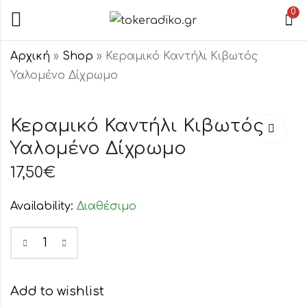
0
Αρχική
»
Shop
»
Κεραμικό Καντήλι Κιβωτός
Υαλομένο Δίχρωμο
Κεραμικό Καντήλι
Κεραμικό Καντήλι
Κιβωτός
Κιβωτός
Κεραμικό Καντήλι Κιβωτός
Υαλομένο
Υαλομένο
Υαλομένο Δίχρωμο
17,50
17,50
€
€
Μπορντό
Δίχρωμο
17,50
€
Availability:
Διαθέσιμο
Add to wishlist