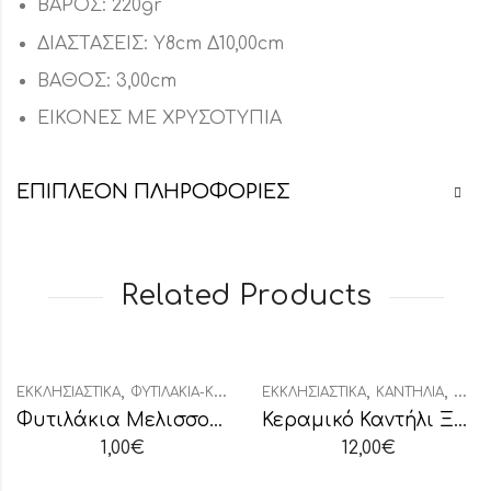
ΒΑΡΟΣ: 220gr
ΔΙΑΣΤΑΣΕΙΣ: Υ8cm Δ10,00cm
ΒΑΘΟΣ: 3,00cm
ΕΙΚΟΝΕΣ ΜΕ ΧΡΥΣΟΤΥΠΙΑ
ΕΠΙΠΛΈΟΝ ΠΛΗΡΟΦΟΡΊΕΣ
Related Products
,
,
,
ΕΚΚΛΗΣΙΑΣΤΙΚΆ
ΦΥΤΙΛΆΚΙΑ-ΚΑΝΤΗΛΉΘΡΕΣ
ΕΚΚΛΗΣΙΑΣΤΙΚΆ
ΚΑΝΤΉΛΙΑ
ΚΑΝΤ
Φυτιλάκια Μελισσοκέρι Μικρή Συσκευασία
Κεραμικό Καντήλι Ξωκλήσι Υαλομένο Δίχρωμο
1,00
€
12,00
€