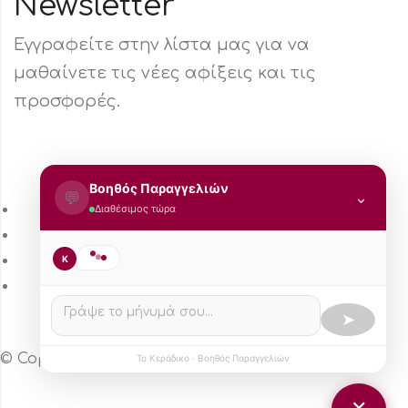
Newsletter
Εγγραφείτε στην λίστα μας για να
μαθαίνετε τις νέες αφίξεις και τις
προσφορές.
Βοηθός Παραγγελιών
💬
⌄
Τρόπος Πληρωμής
Διαθέσιμος τώρα
Τρόποι Αποστολής
Πολιτική Επιστροφών
K
Πολιτική Aπορρήτου
➤
© Copyright 2024 – Το κεράδικο
Το Κεράδικο · Βοηθός Παραγγελιών