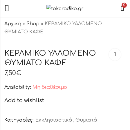
0
Αρχική
»
Shop
»
ΚΕΡΑΜΙΚΟ ΥΑΛΟΜΕΝΟ
ΘΥΜΙΑΤΟ ΚΑΦΕ
ΚΕΡΑΜΙΚΟ
ΚΕΡΑΜΙΚΟ
ΥΑΛΟΜΕΝΟ
ΥΑΛΟΜΕΝΟ
ΚΕΡΑΜΙΚΟ ΥΑΛΟΜΕΝΟ
ΘΥΜΙΑΤΟ
ΘΥΜΙΑΤΟ
ΘΥΜΙΑΤΟ ΚΑΦΕ
5,50
4,00
€
€
ΔΙΧΡΩΜΟ
ΔΙΧΡΩΜΟ
7,50
€
Availability:
Μη διαθέσιμο
Add to wishlist
Κατηγορίες:
Εκκλησιαστικά
,
Θυμιατά