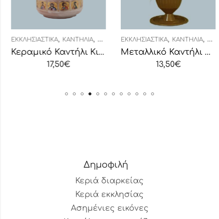
,
,
,
,
ΉΛΙΑ ΚΕΡΑΜΙΚΆ
ΕΚΚΛΗΣΙΑΣΤΙΚΆ
ΚΑΝΤΉΛΙΑ
ΚΑΝΤΉΛΙΑ ΚΕΡΑΜΙΚΆ
ΕΚΚΛΗΣΙΑΣΤΙΚΆ
ΚΑΝΤΉΛΙΑ
ΜΕΤΑ
Κεραμικό Καντήλι Κιβωτός Υαλομένο Δίχρωμο
Μεταλλικό Καντήλι με Σταυρό
17,50
€
13,50
€
Δημοφιλή
Κεριά διαρκείας
Κεριά εκκλησίας
Ασημένιες εικόνες