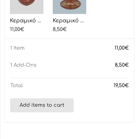
Κεραμικό Καντήλι Αποστολικό Υαλομένο Δίχρωμο
Κεραμικό Υαλομένο Θυμιατό Καφέ
11,00
€
8,50
€
1 Item
11,00
€
1
Add-Ons
8,50
€
Total
19,50
€
Add items to cart