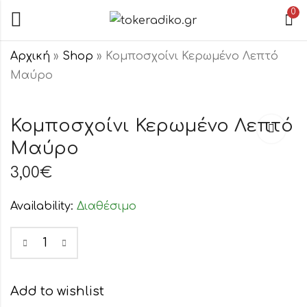
0
Αρχική
»
Shop
»
Κομποσχοίνι Κερωμένο Λεπτό
Μαύρο
Κομποσχοίνι
Κομποσχοίνι
Χοντρό
Κερωμένο
Κομποσχοίνι Κερωμένο Λεπτό
Ελαστικό
Λεπτό Μαύρο
Μαύρο
3,00
3,00
€
€
Μαύρο
3,00
€
Availability:
Διαθέσιμο
Add to wishlist