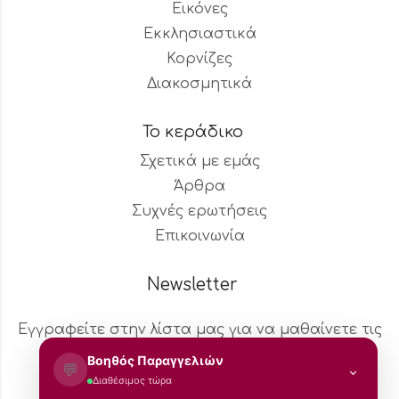
Εικόνες
Εκκλησιαστικά
Κορνίζες
Διακοσμητικά
Το κεράδικο
Σχετικά με εμάς
Άρθρα
Συχνές ερωτήσεις
Επικοινωνία
Newsletter
Εγγραφείτε στην λίστα μας για να μαθαίνετε τις
νέες αφίξεις και τις προσφορές.
Βοηθός Παραγγελιών
💬
⌄
Διαθέσιμος τώρα