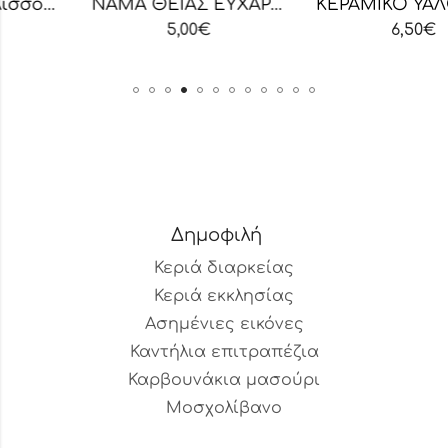
άκια Μελισσοκέρι Μικρή Συσκευασία
ΝΑΜΑ ΘΕΙΑΣ ΕΥΧΑΡΙΣΤΙΑΣ ΒΥΖΑΝΤΙΝΟ 375ml
ΚΕΡΑΜΙΚ
5,00
€
6,50
€
Δημοφιλή
Κεριά διαρκείας
Κεριά εκκλησίας
Ασημένιες εικόνες
Καντήλια επιτραπέζια
Καρβουνάκια μασούρι
Μοσχολίβανο