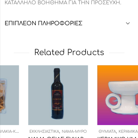
ΚΑΤΑΛΛΗΛΟ ΒΟΗΘΗΜΑ ΓΙΑ ΤΗΝ ΠΡΟΣΕΥΧΗ.
ΕΠΙΠΛΈΟΝ ΠΛΗΡΟΦΟΡΊΕΣ
Related Products
,
,
ΕΣ
ΕΚΚΛΗΣΙΑΣΤΙΚΆ
ΝΆΜΑ-ΜΎΡΟ
ΘΥΜΙΑΤΆ
ΚΕΡΑΜΙΚΆ ΘΥΜΙΑ