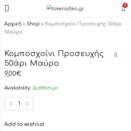
0
Αρχική
»
Shop
»
Κομποσχοίνι Προσευχής 50άρι
Μαύρο
Κομποσχοίνι
Κρεμαστός
Προσευχής
Σταυρός
Κομποσχοίνι Προσευχής
50άρι
Επάργυρος
50άρι Μαύρο
9,00
32,00
€
€
Μπορντώ
Καφέ
9,00
€
Availability:
Διαθέσιμο
Add to wishlist