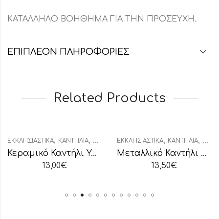
ΚΑΤΑΛΛΗΛΟ ΒΟΗΘΗΜΑ ΓΙΑ ΤΗΝ ΠΡΟΣΕΥΧΗ.
ΕΠΙΠΛΈΟΝ ΠΛΗΡΟΦΟΡΊΕΣ
Related Products
,
,
,
,
ΕΚΚΛΗΣΙΑΣΤΙΚΆ
ΚΑΝΤΉΛΙΑ
ΚΑΝΤΉΛΙΑ ΚΕΡΑΜΙΚΆ
ΕΚΚΛΗΣΙΑΣΤΙΚΆ
ΚΑΝΤΉΛΙΑ
ΜΕΤΑ
Κεραμικό Καντήλι Υαλομένο με Ελιές Μεγάλο
Μεταλλικό Καντήλι με Σταυρό
13,00
€
13,50
€