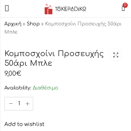
0
Αρχική
»
Shop
»
Κομποσχοίνι Προσευχής 50άρι
Μπλε
Κομποσχοίνι
Κομποσχοίνι
Προσευχής 50άρι
Προσευχής 50άρι
Κομποσχοίνι Προσευχής
Λευκό
Μπορντώ
50άρι Μπλε
9,00
9,00
€
€
9,00
€
Availability:
Διαθέσιμο
Add to wishlist