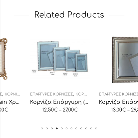
Related Products
,
,
ΕΠΆΡΓΥΡΕΣ ΚΟΡΝΊΖΕΣ
ΚΟΡΝΊΖΕΣ
ΕΠΆΡΓΥΡΕΣ ΚΟΡΝΊΖΕΣ
ΚΟΡΝΊΖΕΣ
ο Μήλο
Κορνίζα Επάργυρη (28106)
Κορνίζα Επάργυρη (282
12,50
€
–
27,00
€
13,00
€
–
29,50
€