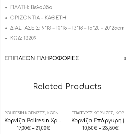
ΠΛΑΤΗ: Βελούδο
ΟΡΙΖΟΝΤΙΑ – ΚΑΘΕΤΗ
ΔΙΑΣΤΑΣΕΙΣ: 9*13 – 10*15 – 13*18 – 15*20 – 20*25cm
ΚΩΔ: 13209
ΕΠΙΠΛΈΟΝ ΠΛΗΡΟΦΟΡΊΕΣ
Related Products
,
,
POLIRESIN ΚΟΡΝΊΖΕΣ
ΚΟΡΝΊΖΕΣ
ΕΠΆΡΓΥΡΕΣ ΚΟΡΝΊΖΕΣ
ΚΟΡΝΊΖΕΣ
Κορνίζα Poliresin Χρυσή
Κορνίζα Επάργυρη (28139)
17,00
€
–
21,00
€
10,50
€
–
23,50
€