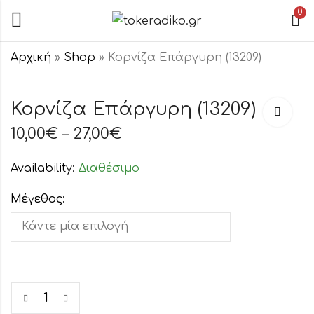
0
Αρχική
»
Shop
»
Κορνίζα Επάργυρη (13209)
Κορνίζα
Κορνίζα
Κορνίζα Επάργυρη (13209)
Επάργυρη
Επάργυρη
(13614)
(13603)
10,00
€
–
27,00
€
9,50
12,00
€
€
–
24,50
–
31,00
€
€
Availability:
Διαθέσιμο
Μέγεθος: