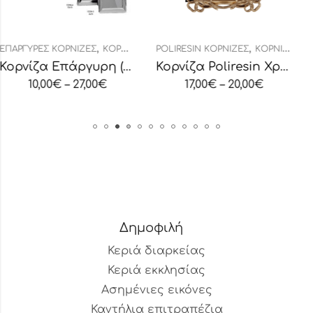
,
,
ΊΖΕΣ
ΚΟΡΝΊΖΕΣ
POLIRESIN ΚΟΡΝΊΖΕΣ
ΚΟΡΝΊΖΕΣ
POLIRESIN ΚΟΡΝΊ
Κορνίζα Επάργυρη (13209)
Κορνίζα Poliresin Χρυσή Φιόγκος
7,00
€
17,00
€
–
20,00
€
18,00
€
–
2
Δημοφιλή
Κεριά διαρκείας
Κεριά εκκλησίας
Ασημένιες εικόνες
Καντήλια επιτραπέζια