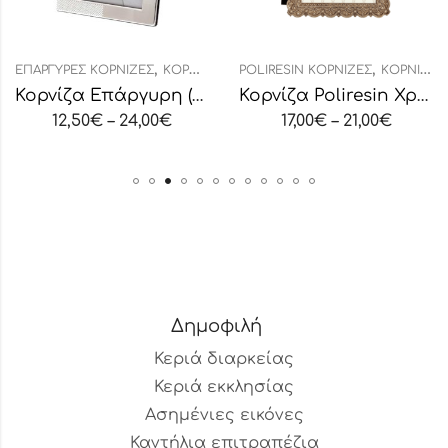
,
,
ΕΠΆΡΓΥΡΕΣ ΚΟΡΝΊΖΕΣ
ΚΟΡΝΊΖΕΣ
POLIRESIN ΚΟΡΝΊΖΕΣ
ΚΟΡΝΊΖΕΣ
Κορνίζα Επάργυρη (2233)
Κορνίζα Poliresin Χρυσή
12,50
€
–
24,00
€
17,00
€
–
21,00
€
Δημοφιλή
Κεριά διαρκείας
Κεριά εκκλησίας
Ασημένιες εικόνες
Καντήλια επιτραπέζια