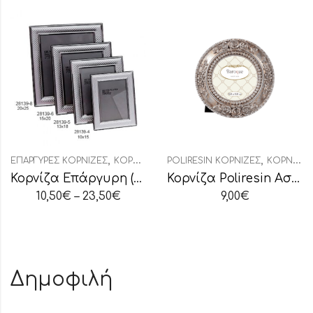
,
,
ΕΠΆΡΓΥΡΕΣ ΚΟΡΝΊΖΕΣ
ΚΟΡΝΊΖΕΣ
POLIRESIN ΚΟΡΝΊΖΕΣ
ΚΟΡΝΊΖΕΣ
Κορνίζα Επάργυρη (28139)
Κορνίζα Poliresin Ασημί Στρογγυλή
10,50
€
–
23,50
€
9,00
€
Δημοφιλή