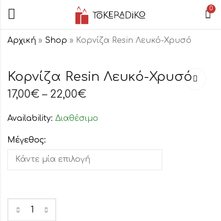
0
Αρχική
»
Shop
»
Κορνίζα Resin Λευκό-Χρυσό
Κορνίζα Poliresin
Κεραμικό Βάζο
Κορνίζα Resin Λευκό-Χρυσό
Λευκό-Ασημί
Μπεζ Φύλλο
17,00
€
–
22,00
€
17,00
36,00
€
€
–
22,00
€
Availability:
Διαθέσιμο
Μέγεθος: