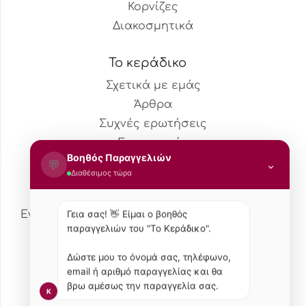
Κορνίζες
Διακοσμητικά
Το κεράδικο
Σχετικά με εμάς
Άρθρα
Συχνές ερωτήσεις
Επικοινωνία
Βοηθός Παραγγελιών
💬
⌄
Διαθέσιμος τώρα
Newsletter
Εγγραφείτε στην λίστα μας για να μαθαίνετε
Γεια σας! 👋 Είμαι ο βοηθός
παραγγελιών του "Το Κεράδικο".
τις νέες αφίξεις και τις προσφορές.
Δώστε μου το όνομά σας, τηλέφωνο,
email ή αριθμό παραγγελίας και θα
βρω αμέσως την παραγγελία σας.
K
Τρόπος Πληρωμής
Τρόποι Αποστολής