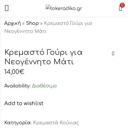
0
Αρχική
»
Shop
»
Κρεμαστό Γούρι για
Νεογέννητο Μάτι
Κρεμαστό
Wax Melts
Γούρι για
Σόγιας
Κρεμαστό Γούρι για
Νεογέννητο
"Τσιχλόφου
Νεογέννητο Μάτι
17,00
€
0,80
€
Μάτι
14,00
€
Availability:
Διαθέσιμο
Add to wishlist
Κατηγορία:
Κρεμαστά Κούνιας