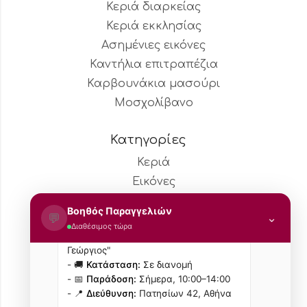
Κεριά διαρκείας
Κεριά εκκλησίας
Ασημένιες εικόνες
Καντήλια επιτραπέζια
Γεια σας! 👋 Είμαι ο βοηθός
Καρβουνάκια μασούρι
παραγγελιών του "Το Κεράδικο".
Μοσχολίβανο
Δώστε μου το όνομά σας, τηλέφωνο,
email ή αριθμό παραγγελίας και θα
Κατηγορίες
βρω αμέσως την παραγγελία σας.
K
Κεριά
Γεια, είμαι ο Γιάννης Παπαδόπουλος
Εικόνες
Ε
Εκκλησιαστικά
Γιάννη, βρήκα την παραγγελία σου! 📦
Βοηθός Παραγγελιών
💬
⌄
Κορνίζες
Διαθέσιμος τώρα
- 🕯️
Προϊόν:
Κερί Εκκλησίας "Άγιος
Διακοσμητικά
Γεώργιος"
- 🚚
Κατάσταση:
Σε διανομή
Το κεράδικο
- 📅
Παράδοση:
Σήμερα, 10:00–14:00
- 📍
Διεύθυνση:
Πατησίων 42, Αθήνα
Σχετικά με εμάς