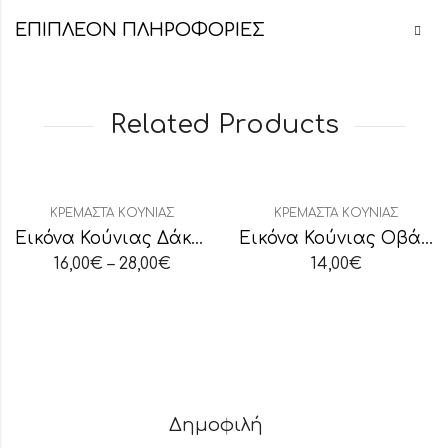
ΕΠΙΠΛΈΟΝ ΠΛΗΡΟΦΟΡΊΕΣ
Related Products
ΚΡΕΜΑΣΤΆ ΚΟΎΝΙΑΣ
ΚΡΕΜΑΣΤΆ ΚΟΎΝΙΑΣ
Εικόνα Κούνιας Δάκρυ Φύλακας Άγγελος Ροζ
Εικόνα Κούνιας Οβάλ Παναγία Γιάτρισσα
16,00
€
–
28,00
€
14,00
€
Δημοφιλή