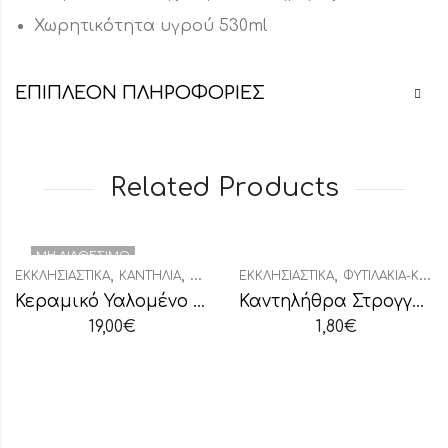
Χωρητικότητα υγρού 530ml
ΕΠΙΠΛΈΟΝ ΠΛΗΡΟΦΟΡΊΕΣ
Related Products
ΜΗ ΔΙΑΘΈΣΙΜΟ
,
,
,
ΕΚΚΛΗΣΙΑΣΤΙΚΆ
ΚΑΝΤΉΛΙΑ
ΚΑΝΤΉΛΙΑ ΚΕΡΑΜΙΚΆ
ΕΚΚΛΗΣΙΑΣΤΙΚΆ
ΦΥΤΙΛΆΚΙΑ-ΚΑΝΤΗΛΉΘΡΕΣ
Κεραμικό Υαλομένο Καντήλι Δίχρωμο
Καντηλήθρα Στρογγυλή Συσκευασία
19,00
€
1,80
€