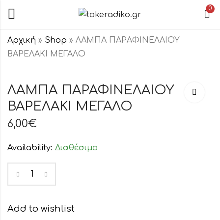
0
Αρχική
»
Shop
»
ΛΑΜΠΑ ΠΑΡΑΦΙΝΕΛΑΙΟΥ
ΒΑΡΕΛΑΚΙ ΜΕΓΑΛΟ
Αρωματικό
ΛΑΜΠΑ
Diffuser Flower
ΠΑΡΑΦΙΝΕΛ
ΛΑΜΠΑ ΠΑΡΑΦΙΝΕΛΑΙΟΥ
Dream
ΠΟΛΥΓΩΝ
ΒΑΡΕΛΑΚΙ ΜΕΓΑΛΟ
6,50
€
5,00
€
ΜΙΚΡΗ
6,00
€
Availability:
Διαθέσιμο
Add to wishlist