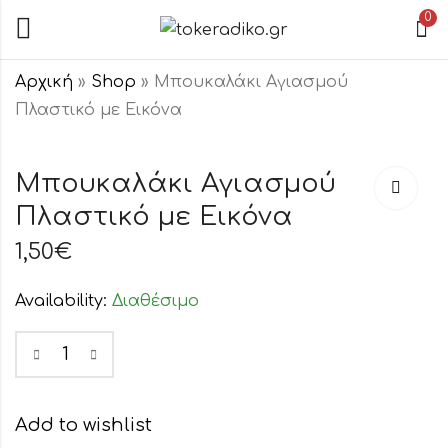
0
Αρχική
»
Shop
»
Μπουκαλάκι Αγιασμού
Πλαστικό με Εικόνα
Μπουκαλάκι
Μπουκαλάκι
Αγιασμού
Αγιασμού
Μπουκαλάκι Αγιασμού
Πλαστικό με
Πλαστικό Μίνι
Πλαστικό με Εικόνα
2,30
0,40
€
€
Εικόνα
1,50
€
Availability:
Διαθέσιμο
Add to wishlist