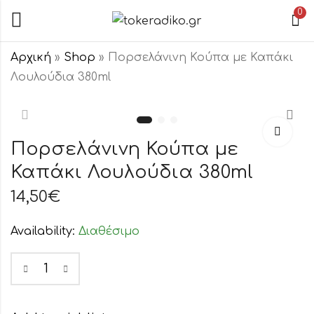
0
Αρχική
»
Shop
»
Πορσελάνινη Κούπα με Καπάκι
Λουλούδια 380ml
Πορσελάνινη
Πορσελάνινη
Κούπα Pastel
Κούπα με
Τριαντάφυλλα
Καπάκι Ροζ
Πορσελάνινη Κούπα με
11,50
14,50
€
€
380ml
Τριαντάφυλλ
380ml
Καπάκι Λουλούδια 380ml
14,50
€
Availability:
Διαθέσιμο