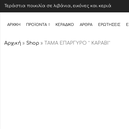
Τεράστια ποικιλία σε λιβάνια, εικόνες και κεριά
ΑΡΧΙΚΉ
ΠΡΟΪΌΝΤΑ
ΚΕΡΆΔΙΚΟ
ΆΡΘΡΑ
ΕΡΩΤΉΣΕΙΣ
Ε
Αρχική
»
Shop
»
ΤΑΜΑ ΕΠΑΡΓΥΡΟ ” ΚΑΡΑΒΙ”