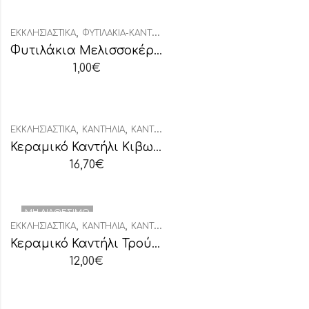
,
ΕΚΚΛΗΣΙΑΣΤΙΚΆ
ΦΥΤΙΛΆΚΙΑ-ΚΑΝΤΗΛΉΘΡΕΣ
Φυτιλάκια Μελισσοκέρι Μικρή Συσκευασία
1,00
€
,
,
ΕΚΚΛΗΣΙΑΣΤΙΚΆ
ΚΑΝΤΉΛΙΑ
ΚΑΝΤΉΛΙΑ ΚΕΡΑΜΙΚΆ
Κεραμικό Καντήλι Κιβωτός Μικρό Υαλομένο Μπορντό
16,70
€
ΜΗ ΔΙΑΘΈΣΙΜΟ
,
,
ΕΚΚΛΗΣΙΑΣΤΙΚΆ
ΚΑΝΤΉΛΙΑ
ΚΑΝΤΉΛΙΑ ΚΕΡΑΜΙΚΆ
Κεραμικό Καντήλι Τρούλος Υαλομένο Δίχρωμο
12,00
€