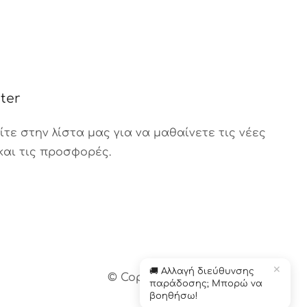
ter
τε στην λίστα μας για να μαθαίνετε τις νέες
και τις προσφορές.
Βοηθός Παραγγελιών
Διαθέσιμος τώρα
✕
🚚 Αλλαγή διεύθυνσης
© Copyright 2024 – Το κεράδικο
παράδοσης; Μπορώ να
βοηθήσω!