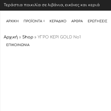
Τεράστια ποικιλία σε λιβάνια, εικόνες και κεριά
ΑΡΧΙΚΉ
ΠΡΟΪΌΝΤΑ
ΚΕΡΆΔΙΚΟ
ΆΡΘΡΑ
ΕΡΩΤΉΣΕΙΣ
Αρχική
»
Shop
»
ΥΓΡΟ ΚΕΡΙ GOLD No1
ΕΠΙΚΟΙΝΩΝΊΑ