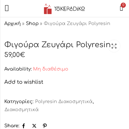
0
Αρχική
»
Shop
»
Φιγούρα Ζευγάρι Polyresin
Φιγούρα Ζευγάρι
Φιγούρα Ζευγάρι
Φιγούρα Ζευγάρι Polyresin
Polyresin
με Μωρό
Polyresin
59,00
€
49,50
€
35,00
€
Availability:
Μη διαθέσιμο
Add to wishlist
Κατηγορίες:
Polyresin Διακοσμητικά
,
Διακοσμητικά
Share: