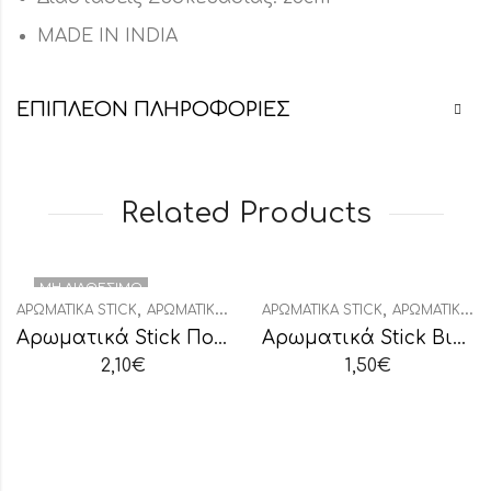
MADE IN INDIA
ΕΠΙΠΛΈΟΝ ΠΛΗΡΟΦΟΡΊΕΣ
Related Products
ΜΗ ΔΙΑΘΈΣΙΜΟ
,
,
,
ΑΡΩΜΑΤΙΚΆ STICK
ΑΡΩΜΑΤΙΚΆ ΧΏΡΟΥ
ΑΡΩΜΑΤΙΚΆ STICK
ΔΙΑΚΟΣΜΗΤΙΚΆ
ΑΡΩΜΑΤΙΚΆ ΧΏΡΟΥ
Αρωματικά Stick Πορτοκάλι
Αρωματικά Stick Βιολέτα
2,10
€
1,50
€