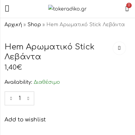
0
Αρχική
»
Shop
»
Hem Αρωματικό Stick Λεβάντα
Hem
Hem Αρωματικό
Hem Αρωματικό Stick
Αρωματικά
Stick Baby
Stick Βανίλια-
Powder
Λεβάντα
1,40
1,40
€
€
Πορτοκάλι
1,40
€
Availability:
Διαθέσιμο
Add to wishlist