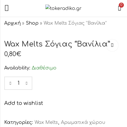
0
Αρχική
»
Shop
»
Wax Melts Σόγιας “Βανίλια”
Wax Melts Σόγιας
Wax Melts Σόγιας
Wax Melts Σόγιας “Βανίλια”
"Υάκινθος"
"Μήλο-Κανέλα"
0,80
€
0,80
0,80
€
€
Availability:
Διαθέσιμο
Add to wishlist
Κατηγορίες:
Wax Melts
,
Αρωματικά χώρου