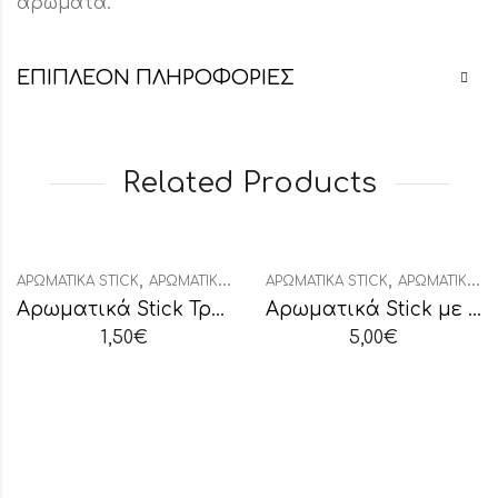
αρώματα.
ΕΠΙΠΛΈΟΝ ΠΛΗΡΟΦΟΡΊΕΣ
Related Products
,
,
,
ΑΡΩΜΑΤΙΚΆ STICK
ΑΡΩΜΑΤΙΚΆ ΧΏΡΟΥ
ΑΡΩΜΑΤΙΚΆ STICK
ΔΙΑΚΟΣΜΗΤΙΚΆ
ΑΡΩΜΑΤΙΚΆ ΧΏΡΟΥ
Αρωματικά Stick Τροπικά Λουλούδια
Αρωματικά Stick με Βάση “Γιασεμί”
1,50
€
5,00
€