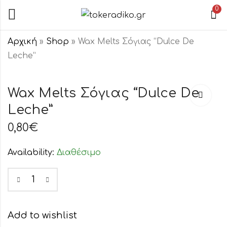
0
Αρχική
»
Shop
»
Wax Melts Σόγιας “Dulce De
Leche”
Wax Melts Σόγιας
Wax Melts
"Βανίλια
Σόγιας
Wax Melts Σόγιας “Dulce De
Ταμπάκο"
"Αρωματική
Leche”
0,80
0,80
€
€
Έκσταση"
0,80
€
Availability:
Διαθέσιμο
Add to wishlist