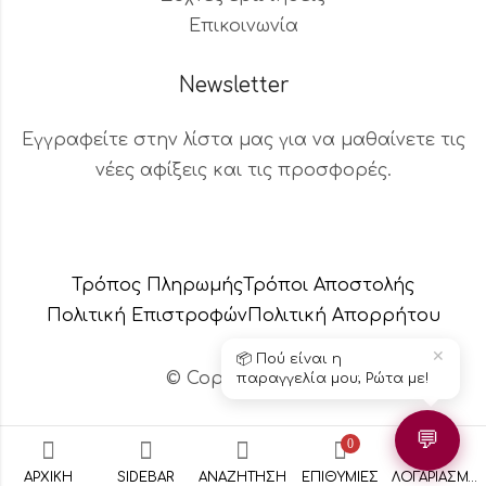
Επικοινωνία
Newsletter
Εγγραφείτε στην λίστα μας για να μαθαίνετε τις
νέες αφίξεις και τις προσφορές.
Βοηθός Παραγγελιών
Διαθέσιμος τώρα
Τρόπος Πληρωμής
Τρόποι Αποστολής
Πολιτική Επιστροφών
Πολιτική Aπορρήτου
✕
📦 Πού είναι η
© Copyright 2024 – Το κεράδικο
παραγγελία μου; Ρώτα με!
💬
0
ΑΡΧΙΚΉ
SIDEBAR
ΑΝΑΖΉΤΗΣΗ
ΕΠΙΘΥΜΊΕΣ
ΛΟΓΑΡΙΑΣΜΌΣ