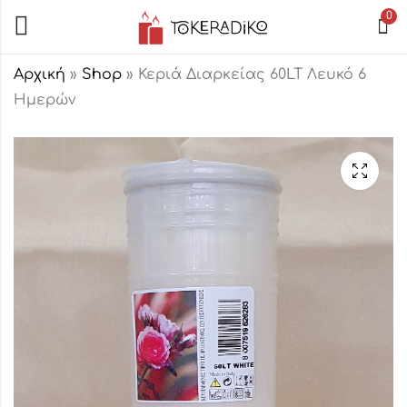
0
Αρχική
»
Shop
»
Κεριά Διαρκείας 60LT Λευκό 6
Ημερών
Κεριά Διαρκείας
Κεριά Διαρκείας
Τ80 Λευκό 7
60/8 Λευκό 5
Ημερών
Ημερών
3,50
2,70
€
€