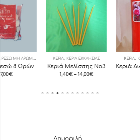
,
,
ΚΕΡΙΆ
ΚΕΡΙΆ ΕΚΚΛΗΣΊΑΣ
ΚΕΡΙΆ
ΚΕΡΙΆ ΔΙΑΡΚΕΊΑΣ
Κεριά Μελίσσης Νο3
Κεριά Διαρκείας Τ80 Κόκκινο 7 Ημερώ
1,40
€
–
14,00
€
3,50
€
Δημοφιλή